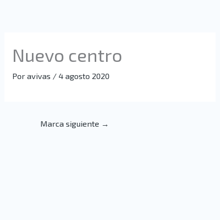
Ir
al
contenido
Nuevo centro
Por
avivas
/
4 agosto 2020
Marca siguiente
→