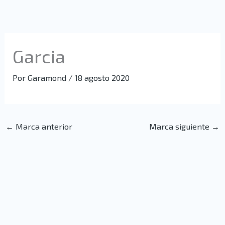
Ir
al
contenido
Garcia
Por
Garamond
/
18 agosto 2020
←
Marca anterior
Marca siguiente
→