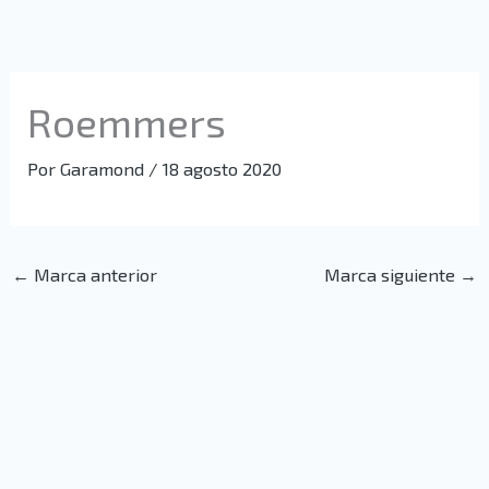
Ir
al
contenido
Roemmers
Por
Garamond
/
18 agosto 2020
←
Marca anterior
Marca siguiente
→